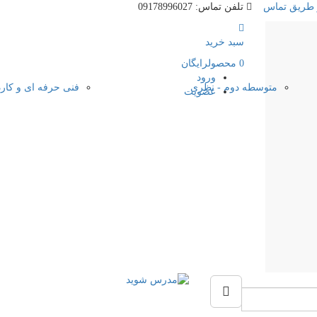
 طریق تماس
تلفن تماس: 09178996027
سبد خرید
0
محصول
رایگان
ورود
متوسطه دوم - نظری
فنی حرفه ای و کار
عضویت