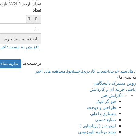
تعداد بازدید
3664 بازدید
تعداد
افزودن به لیست دلخوا
برچسب ها
نظریه شناخت
 ها
سبد خرید
حساب کاربری
جستجو
مشاهده های اخیر
 بندی ها
×
روس مشترک دانشگاهی
فنی حرفه ای و کاردانش
گرایش هنر
فتو گرافیک
طراحی و دوخت
معماری داخلی
صنایع دستی
انیمیشن ( پویانمایی )
تولید برنامه تلویزیونی