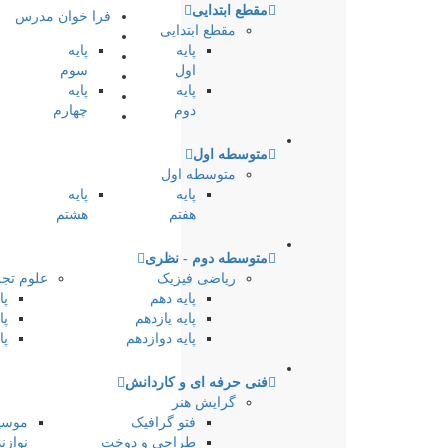
مقطع ابتدایی
فرا خوان مدرس
مقطع ابتدایی
پایه
پایه
اول
سوم
پایه
پایه
دوم
چهارم
متوسطه اول
متوسطه اول
پایه
پایه
هفتم
هشتم
متوسطه دوم - نظری
ریاضی فیزیک
علوم تج
پایه دهم
پا
پایه یازدهم
پا
پایه دوازدهم
پا
فنی حرفه ای و کاردانش
گرایش هنر
فتو گرافیک
موسی
طراحی و دوخت
نوازن