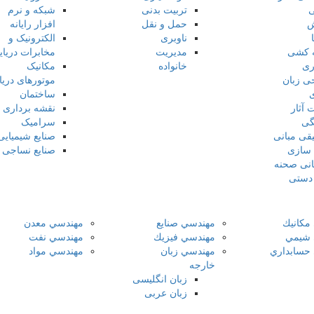
ی
تربیت بدنی
شبکه و نرم
ش
حمل و نقل
افزار رایانه
ناوبری
الکترونیک و
 کشی
مدیریت
مخابرات دریای
ری
خانواده
مکانیک
ی زبان
موتورهای دریا
ساختمان
آثار
نقشه برداری
گی
سرامیک
قی مبانی
صنایع شیمیایی
 سازی
صنایع نساجی
انی صحنه
دستی
مكانيك
مهندسي صنايع
مهندسي معدن
 شيمي
مهندسي فیزيك
مهندسي نفت
حسابداري
مهندسي زبان
مهندسي مواد
خارجه
زبان انگلیسی
زبان عربی