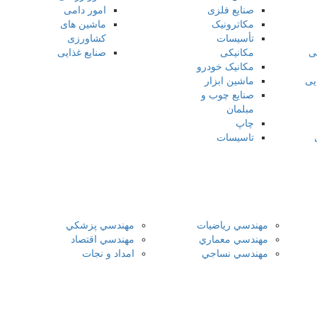
صنایع فلزی
امور دامی
مکاترونیک
ماشین های
تأسیسات
کشاورزی
ی
مکانیکی
صنایع غذایی
مکانیک خودرو
یی
ماشین ابزار
صنایع چوب و
مبلمان
چاپ
تاسیسات
مهندسي رياضيات
مهندسي پزشكي
مهندسي معماري
مهندسي اقتصاد
مهندسي نساجي
امداد و نجات