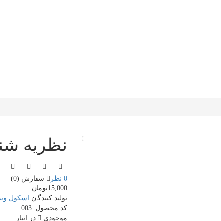
نظریه شنا
0 نظر
سفارش (0)
15,000تومان
تولید کنندگان
اسکول وید
کد محصول:
003
موجودی
در انبار