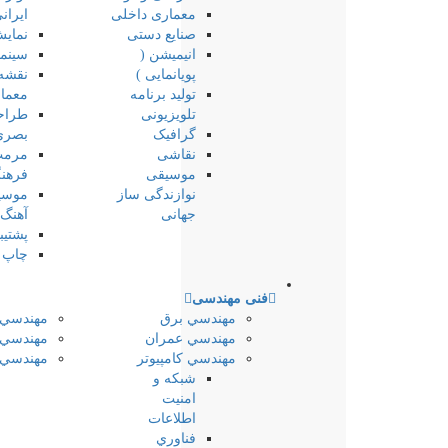
معماری داخلی
ایران
صنایع دستی
نمای
انیمیشن (
سینما
پویانمایی )
نقشه
تولید برنامه
معما
تلویزیونی
طراح
گرافیک
بصری
نقاشی
مرمت 
موسیقی
فرهن
نوازندگی ساز
موسی
جهانی
آهنگ
پشتیب
چاپ 
فنی مهندسی
مهندسي برق
مهندسي 
مهندسي عمران
مهندسي
مهندسي كامپيوتر
مهندسي 
شبكه و
امنيت
اطلاعات
فناوري