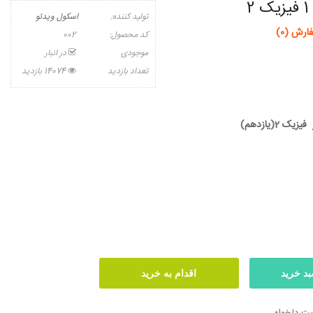
2
تولید کننده:
اسکول ویدئو
ارش (0)
کد محصول:
002
موجودی
در انبار
تعداد بازدید
14074 بازدید
2(یازدهم)